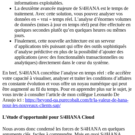
informations exploitables.
La deuxième avancée majeure de S/4HANA est le temps de
traitement. Avec cette solution, vous pouvez analyser vos
données en « vrai » temps réel. L’analyse d’énormes volumes
de données (mises à jour en temps réel) peut être effectuée en
quelques secondes plutôt qu’en quelques heures ou mêmes
jours.
Finalement, cette nouvelle architecture est un serveur
d’applications très puissant qui offre des outils sophistiqués
d’analyse prédictive en plus de la possibilité d’ajouter des
applications (avec des fonctionnalités transactionnelles ou
analytiques) directement dans le cœur du système.
En bref, S/4HANA concrétise l’analyse en temps réel : elle accélère
votre capacité à visualiser, analyser et traiter les conditions d’affaires
en constante évolution et vous offre un noyau numérique qui peut
être augmenté au fil du temps. Pour en apprendre plus sur le sujet, je
vous invite à consulter l’article de mon collègue Leonardo De
Araujo ici :
https://beyond-qa.purecobalt.com/fr/la-valeur-de-hana-
pour-les-nouveaux-clients-sap/
L’étude d’opportunité pour S/4HANA Cloud
Nous avons donc condensé les forces de S/4HANA en quelques
arguments clés, faciles à comprendre. Mais en quoi S/4HANA